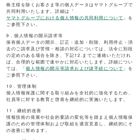
株主様を除くお客さま等の個人データはヤマトグループで
共同利用いたします。詳細は「
ヤマトグループにおける個人情報の共同利用について
」を
ご参照下さい。
9．個人情報の開示請求等
保有個人データの開示、訂正・追加・削除、利用停止・消
去のご請求及び苦情・相談の対応については、法令に別段
の定めのある場合を除き、下記12.までご連絡いただけれ
ば、合理的な範囲で速やかに対応いたします。詳細につい
ては、「
個人情報の開示等請求および諸手続について
」を
ご参照下さい。
10．管理体制
個人情報保護に関する取り組みを全社的に強化するため、
社員等に対する教育と啓発を継続的に実施いたします。
11．継続的改善
情報技術の発展や社会的要請の変化等を踏まえ個人情報保
護のための管理体制および取組を適宜見直し、継続的にそ
の改善に努めます。